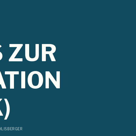
 ZUR
ATION
)
HLISBERGER