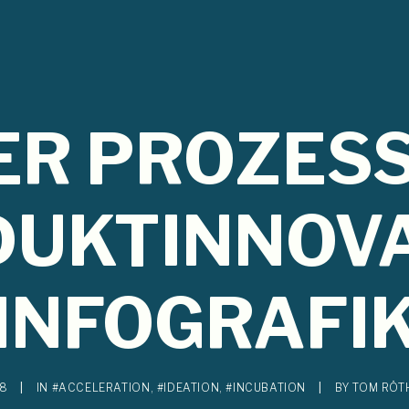
ER PROZESS
UKTINNOV
(INFOGRAFIK
18
|
IN
#ACCELERATION
,
#IDEATION
,
#INCUBATION
|
BY
TOM RÖT