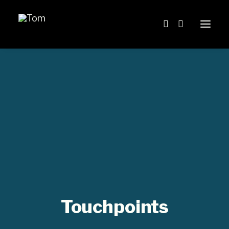
Home
Blog
Über mich
START-UP VENTURE – DAS BUCH
Touchpoints