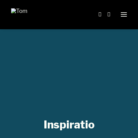
Home
Blog
Über mich
START-UP VENTURE – DAS BUCH
Inspiratio