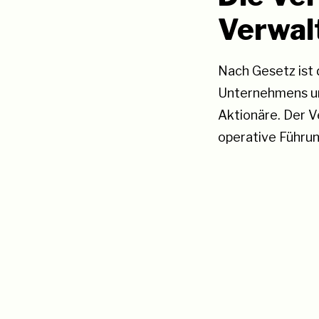
Verwal
Nach Gesetz ist 
Unternehmens und
Aktionäre. Der V
operative Führun
krass, oder? Kei
einen oder ander
Zusammenstellung
Verwaltungsrats
Branche oder Sta
wieder der Fall.
einen Sitz für i
Management Track