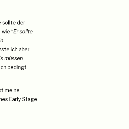
 sollte der
 wie “
Er sollte
in
ste ich aber
Es müssen
ich bedingt
st meine
nes Early Stage