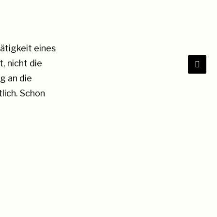
ätigkeit eines
 nicht die
g an die
tlich. Schon
e Arbeit in der
ar, weshalb die
 Ahnung von
ups, immer
oren verlangen
es Corporate
cht sein.