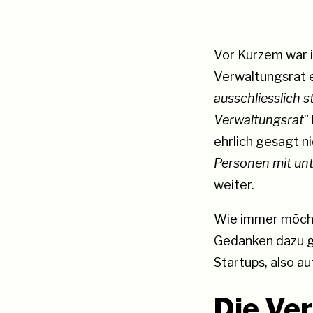
Vor Kurzem war i
Verwaltungsrat e
ausschliesslich s
Verwaltungsrat
”
ehrlich gesagt n
Personen mit un
weiter.
Wie immer möcht
Gedanken dazu ge
Startups, also auf
Die Ve