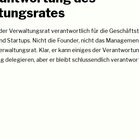
tungsrates
der Verwaltungsrat verantwortlich für die Geschäftst
 Startups. Nicht die Founder, nicht das Management,
erwaltungsrat. Klar, er kann einiges der Verantwortun
g delegieren, aber er bleibt schlussendlich verantwor
n Wunder möchte ein Verwaltungsratsmitglied für dies
en Form entschädigt werden. Das macht dann auch kl
 des Verwaltungsrates so wichtig ist. Wie soll ein
mitglied Verantwortung übernehmen, wenn es keine
rtups hat. Geht nicht, oder? Ist aber, gerade in Start
 Founder bilden den Verwaltungsrat unter sich, Invest
hr Investment oder Menschen werden nur aufgrund ihr
 Record in den Verwaltungsrat berufen. Das darf ni